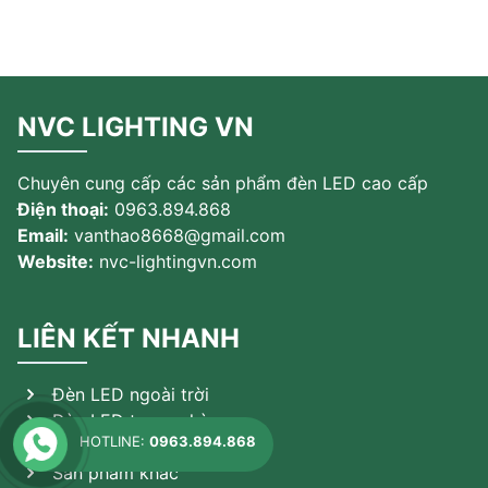
NVC LIGHTING VN
Chuyên cung cấp các sản phẩm đèn LED cao cấp
Điện thoại:
0963.894.868
Email:
vanthao8668@gmail.com
Website:
nvc-lightingvn.com
LIÊN KẾT NHANH
Đèn LED ngoài trời
Đèn LED trong nhà
HOTLINE:
0963.894.868
Đèn theo ứng dụng
Sản phẩm khác