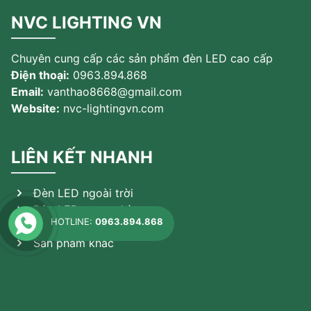
NVC LIGHTING VN
Chuyên cung cấp các sản phẩm đèn LED cao cấp
Điện thoại:
0963.894.868
Email:
vanthao8668@gmail.com
Website:
nvc-lightingvn.com
LIÊN KẾT NHANH
Đèn LED ngoài trời
Đèn LED trong nhà
HOTLINE:
0963.894.868
Đèn theo ứng dụng
Sản phẩm khác