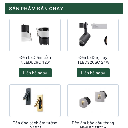
SẢN PHẨM BÁN CHẠY
Đèn LED âm trần
Đèn LED rọi ray
NLED626C 12w
TLED320SC 24w
Liên hệ ngay
Liên hệ ngay
Đèn đọc sách âm tường
Đèn âm bậc cầu thang
WA321
NWLED5571A