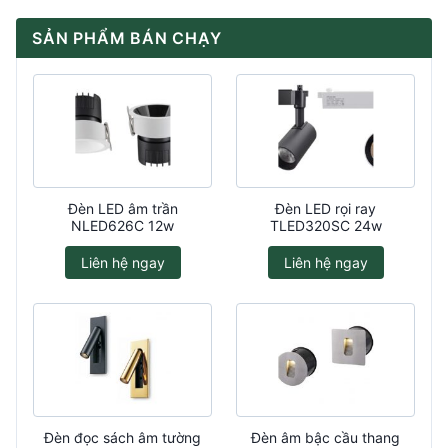
SẢN PHẨM BÁN CHẠY
Đèn LED âm trần
Đèn LED rọi ray
NLED626C 12w
TLED320SC 24w
Liên hệ ngay
Liên hệ ngay
Đèn đọc sách âm tường
Đèn âm bậc cầu thang