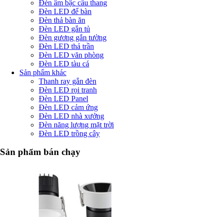
Đèn âm bậc cầu thang
Đèn LED để bàn
Đèn thả bàn ăn
Đèn LED gắn tủ
Đèn gương gắn tường
Đèn LED thả trần
Đèn LED văn phòng
Đèn LED tàu cá
Sản phẩm khác
Thanh ray gắn đèn
Đèn LED rọi tranh
Đèn LED Panel
Đèn LED cảm ứng
Đèn LED nhà xưởng
Đèn năng lượng mặt trời
Đèn LED trồng cây
Sản phẩm bán chạy