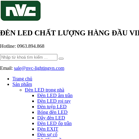
ĐÈN LED CHẤT LƯỢNG HÀNG ĐẦU V
Hotline: 0963.894.868
Search
for:
Email:
sale@nvc-lightingvn.com
Trang chủ
Sản phẩm
Đèn LED trong nhà
Đèn LED âm trần
Đèn LED rọi ray
Đèn tuýp LED
Bóng đèn LED
Dây đèn LED
Đèn LED ốp trần
Đèn EXIT
Đèn sự cố