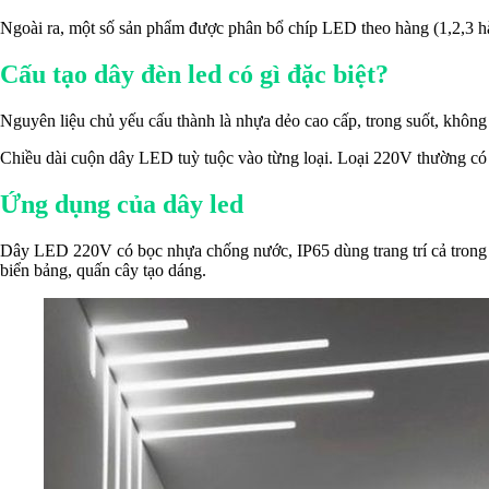
Ngoài ra, một số sản phẩm được phân bổ chíp LED theo hàng (1,2,3 hà
Cấu tạo dây đèn led có gì đặc biệt?
Nguyên liệu chủ yếu cấu thành là nhựa dẻo cao cấp, trong suốt, không
Chiều dài cuộn dây LED tuỳ tuộc vào từng loại. Loại 220V thường có 
Ứng dụng của dây led
Dây LED 220V có bọc nhựa chống nước, IP65 dùng trang trí cả trong nhà 
biển bảng, quấn cây tạo dáng.