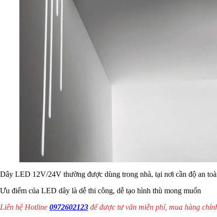
Dây LED 12V/24V thường được dùng trong nhà, tại nơi cần độ an toà
Ưu điểm của LED dây là dễ thi công, dễ tạo hình thù mong muốn
Liên hệ Hotline
0972602123
để được tư vấn miễn phí, mua hàng chín