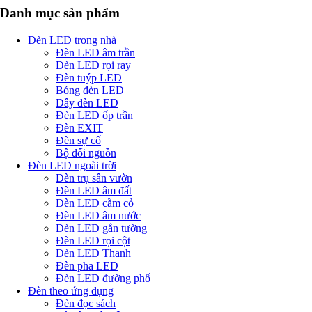
Danh mục sản phẩm
Đèn LED trong nhà
Đèn LED âm trần
Đèn LED rọi ray
Đèn tuýp LED
Bóng đèn LED
Dây đèn LED
Đèn LED ốp trần
Đèn EXIT
Đèn sự cố
Bộ đổi nguồn
Đèn LED ngoài trời
Đèn trụ sân vườn
Đèn LED âm đất
Đèn LED cắm cỏ
Đèn LED âm nước
Đèn LED gắn tường
Đèn LED rọi cột
Đèn LED Thanh
Đèn pha LED
Đèn LED đường phố
Đèn theo ứng dụng
Đèn đọc sách