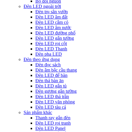
Bộ đổi nguồn
Đèn LED ngoài trời
Đèn trụ sân vườn
Đèn LED âm đất
Đèn LED cắm cỏ
Đèn LED âm nước
Đèn LED đường phố
Đèn LED gắn tường
Đèn LED rọi cột
Đèn LED Thanh
Đèn pha LED
Đèn theo ứng dụng
Đèn đọc sách
Đèn âm bậc cầu thang
Đèn LED để bàn
Đèn thả bàn ăn
Đèn LED gắn tủ
Đèn gương gắn tường
Đèn LED thả trần
Đèn LED văn phòng
Đèn LED tàu cá
Sản phẩm khác
Thanh ray gắn đèn
Đèn LED rọi tranh
Đèn LED Panel