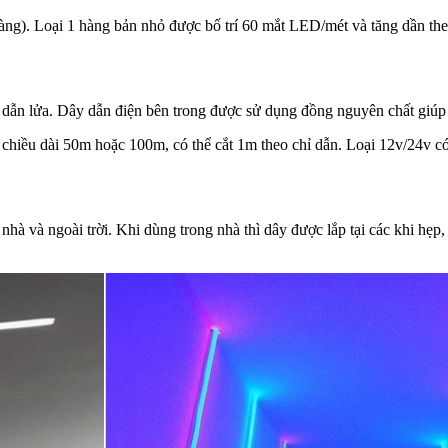
ng). Loại 1 hàng bản nhỏ được bố trí 60 mắt LED/mét và tăng dần the
 dẫn lửa. Dây dẫn điện bên trong được sử dụng đồng nguyên chất giúp 
chiều dài 50m hoặc 100m, có thể cắt 1m theo chỉ dẫn. Loại 12v/24v có
và ngoài trời. Khi dùng trong nhà thì dây được lắp tại các khi hẹp, há