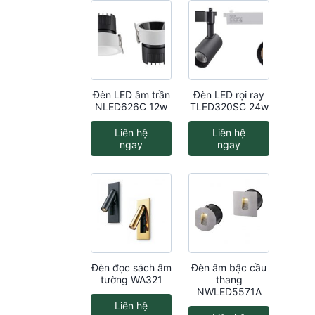
Đèn LED âm trần
Đèn LED rọi ray
NLED626C 12w
TLED320SC 24w
Liên hệ
Liên hệ
ngay
ngay
Đèn đọc sách âm
Đèn âm bậc cầu
tường WA321
thang
NWLED5571A
Liên hệ