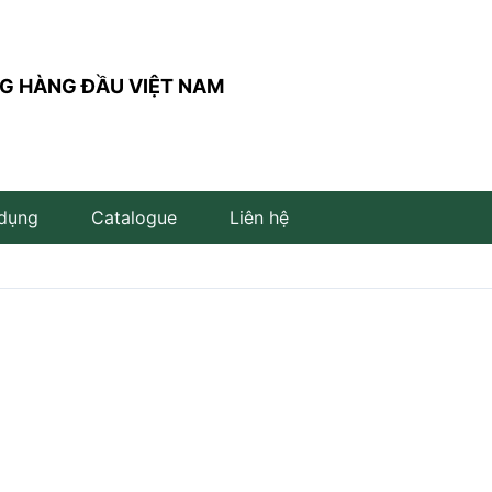
G HÀNG ĐẦU VIỆT NAM
 dụng
Catalogue
Liên hệ
Đèn trụ sân vườn
Đèn đọc sách
Đèn LED âm đất
Đèn âm bậc cầu thang
Đèn LED cắm cỏ
Đèn LED để bàn
Đèn LED âm nước
Đèn thả bàn ăn