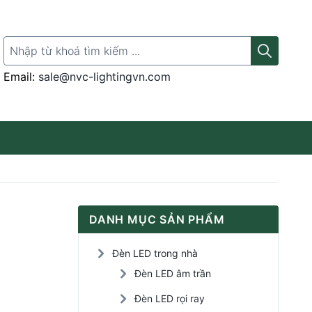
Search for:
Email:
sale@nvc-lightingvn.com
Thanh ray gắn đèn
DANH MỤC SẢN PHẨM
Đèn LED rọi tranh
Đèn LED trong nhà
Đèn LED Panel
Đèn LED âm trần
Đèn LED rọi ray
Đèn LED cảm ứng