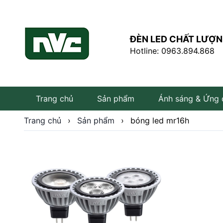
ĐÈN LED CHẤT LƯỢN
Hotline: 0963.894.868
Trang chủ
Sản phẩm
Ánh sáng & Ứng
Trang chủ
›
Sản phẩm
›
bóng led mr16h
Đèn LED âm trần
Đèn LED rọi ray
Đèn tuýp LED
Bóng đèn LED