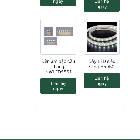
ngay
Liên hệ
ngay
Đèn âm bậc cầu
Dây LED siêu
thang
sáng H5050
NWLED5561
Liên hệ
Liên hệ
ngay
ngay