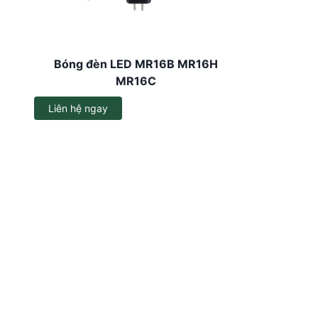
Dây đèn LED
Đèn LED ốp trần
Bóng đèn LED MR16B MR16H
Đèn EXIT
MR16C
Đèn sự cố
Liên hệ ngay
Bộ đổi nguồn