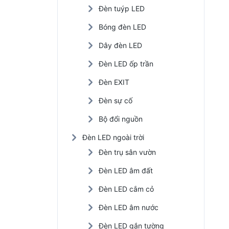
Đèn tuýp LED
Đèn LED nhà xưởng
Bóng đèn LED
Đèn năng lượng mặt trời
Dây đèn LED
Đèn LED trồng cây
Đèn LED ốp trần
Đèn EXIT
Đèn sự cố
Bộ đổi nguồn
Đèn LED ngoài trời
Đèn trụ sân vườn
Đèn LED âm đất
Đèn LED cắm cỏ
Đèn LED âm nước
Đèn LED gắn tường