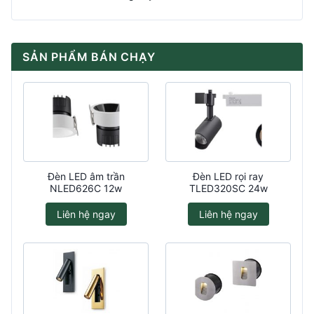
SẢN PHẨM BÁN CHẠY
Đèn LED âm trần
Đèn LED rọi ray
NLED626C 12w
TLED320SC 24w
Liên hệ ngay
Liên hệ ngay