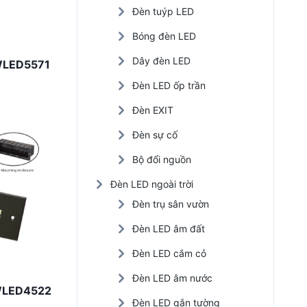
Đèn tuýp LED
Đèn LED nhà xưởng
Bóng đèn LED
Đèn năng lượng mặt trời
Dây đèn LED
NWLED5571
Đèn LED trồng cây
Đèn LED ốp trần
Đèn EXIT
Đèn sự cố
Bộ đổi nguồn
Đèn LED ngoài trời
Đèn trụ sân vườn
Đèn LED âm đất
Đèn LED cắm cỏ
Đèn LED âm nước
NWLED4522
Đèn LED gắn tường