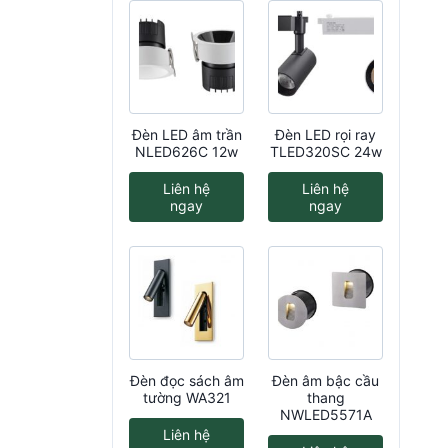
Đèn LED âm trần
Đèn LED rọi ray
NLED626C 12w
TLED320SC 24w
Liên hệ
Liên hệ
ngay
ngay
Đèn đọc sách âm
Đèn âm bậc cầu
tường WA321
thang
NWLED5571A
Liên hệ