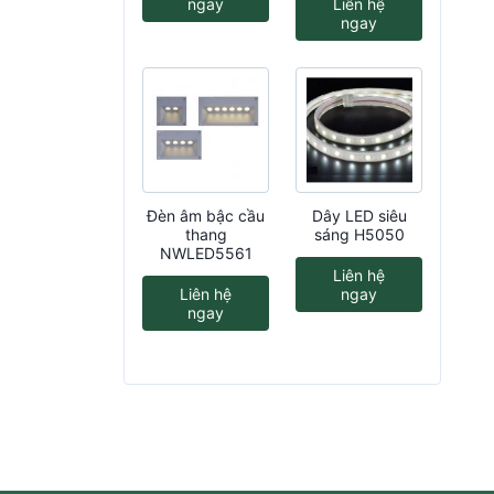
ngay
Liên hệ
ngay
Đèn âm bậc cầu
Dây LED siêu
thang
sáng H5050
NWLED5561
Liên hệ
Liên hệ
ngay
ngay