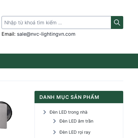
Search for:
Email:
sale@nvc-lightingvn.com
Thanh ray gắn đèn
DANH MỤC SẢN PHẨM
Đèn LED rọi tranh
Đèn LED trong nhà
Đèn LED Panel
Đèn LED âm trần
Đèn LED rọi ray
Đèn LED cảm ứng