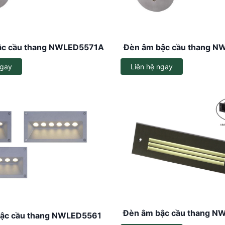
Đèn LED đường phố
Đèn LED gắn tủ
Đèn LED gắn tường
Đèn gương gắn tường
ậc cầu thang NWLED5571A
Đèn âm bậc cầu thang 
Đèn LED rọi cột
Đèn LED thả trần
ngay
Liên hệ ngay
Đèn LED Thanh
Đèn LED văn phòng
Đèn pha LED
Đèn LED tàu cá
Đèn âm bậc cầu thang 
ậc cầu thang NWLED5561