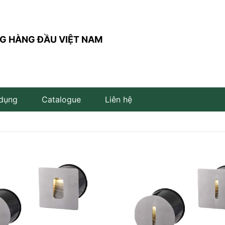
G HÀNG ĐẦU VIỆT NAM
 dụng
Catalogue
Liên hệ
Đèn trụ sân vườn
Đèn đọc sách
Đèn LED âm đất
Đèn âm bậc cầu thang
Đèn LED cắm cỏ
Đèn LED để bàn
Đèn LED âm nước
Đèn thả bàn ăn