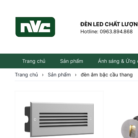
ĐÈN LED CHẤT LƯỢN
Hotline: 0963.894.868
Trang chủ
Sản phẩm
Ánh sáng & Ứng
Trang chủ
›
Sản phẩm
›
đèn âm bậc cầu thang
Đèn LED âm trần
Đèn LED rọi ray
Đèn tuýp LED
Bóng đèn LED