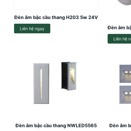
Dây đèn LED
Đèn âm bậc cầu thang H203 5w 24V
Đèn LED ốp trần
Đèn âm b
Liên hệ ngay
Đèn EXIT
Liên hệ 
Đèn sự cố
Bộ đổi nguồn
Đèn âm bậc cầu thang NWLED5565
Đèn âm b