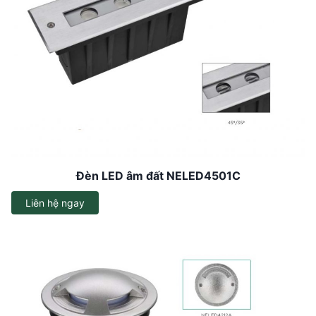
Đèn LED âm đất NELED4501C
Liên hệ ngay