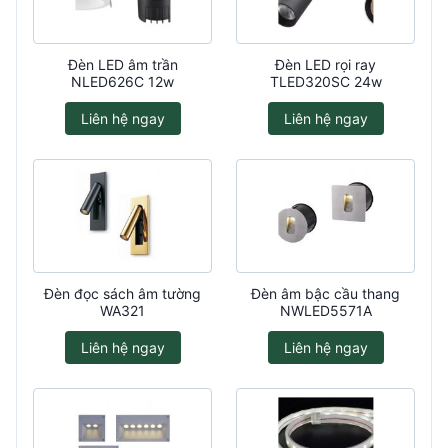
Đèn LED âm trần
Đèn LED rọi ray
NLED626C 12w
TLED320SC 24w
Liên hệ ngay
Liên hệ ngay
Đèn đọc sách âm tường
Đèn âm bậc cầu thang
WA321
NWLED5571A
Liên hệ ngay
Liên hệ ngay