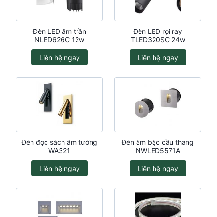
Đèn LED âm trần
Đèn LED rọi ray
NLED626C 12w
TLED320SC 24w
Liên hệ ngay
Liên hệ ngay
Đèn đọc sách âm tường
Đèn âm bậc cầu thang
WA321
NWLED5571A
Liên hệ ngay
Liên hệ ngay