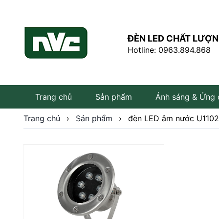
ĐÈN LED CHẤT LƯỢN
Hotline: 0963.894.868
Trang chủ
Sản phẩm
Ánh sáng & Ứng
Trang chủ
›
Sản phẩm
›
đèn LED âm nước U1102
Đèn LED âm trần
Đèn LED rọi ray
Đèn tuýp LED
Bóng đèn LED