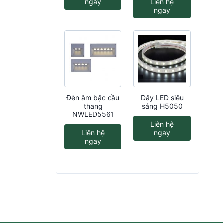
ngay
Liên hệ
ngay
Đèn âm bậc cầu
Dây LED siêu
thang
sáng H5050
NWLED5561
Liên hệ
Liên hệ
ngay
ngay