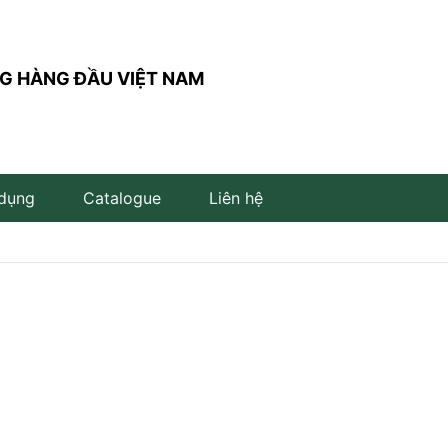
G HÀNG ĐẦU VIỆT NAM
 dụng
Catalogue
Liên hệ
Đèn trụ sân vườn
Đèn đọc sách
Đèn LED âm đất
Đèn âm bậc cầu thang
Đèn LED cắm cỏ
Đèn LED để bàn
Đèn LED âm nước
Đèn thả bàn ăn