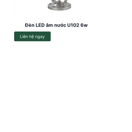
Dây đèn LED
Đèn LED ốp trần
Đèn LED âm nước U102 6w
Đèn EXIT
Liên hệ ngay
Đèn sự cố
Bộ đổi nguồn