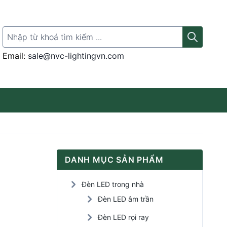
Search for:
Email:
sale@nvc-lightingvn.com
Thanh ray gắn đèn
DANH MỤC SẢN PHẨM
Đèn LED rọi tranh
Đèn LED trong nhà
Đèn LED Panel
Đèn LED âm trần
Đèn LED rọi ray
Đèn LED cảm ứng