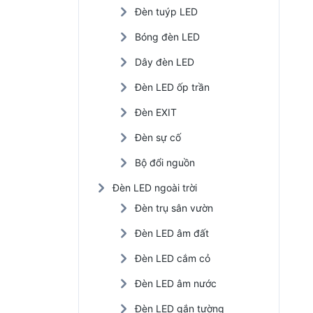
Đèn tuýp LED
Đèn LED nhà xưởng
Bóng đèn LED
Đèn năng lượng mặt trời
Dây đèn LED
Đèn LED trồng cây
Đèn LED ốp trần
Đèn EXIT
Đèn sự cố
Bộ đổi nguồn
Đèn LED ngoài trời
Đèn trụ sân vườn
Đèn LED âm đất
Đèn LED cắm cỏ
Đèn LED âm nước
Đèn LED gắn tường