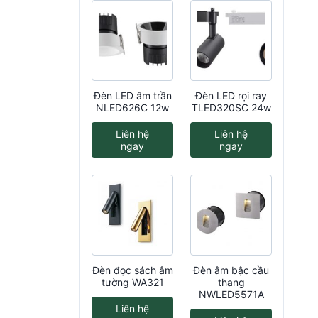
Đèn LED âm trần
Đèn LED rọi ray
NLED626C 12w
TLED320SC 24w
Liên hệ
Liên hệ
ngay
ngay
Đèn đọc sách âm
Đèn âm bậc cầu
tường WA321
thang
NWLED5571A
Liên hệ