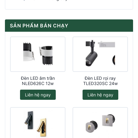
SẢN PHẨM BÁN CHẠY
Đèn LED âm trần
Đèn LED rọi ray
NLED626C 12w
TLED320SC 24w
Liên hệ ngay
Liên hệ ngay