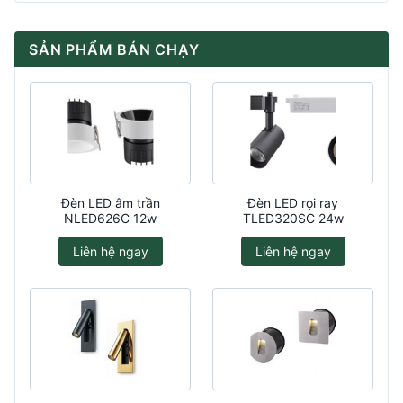
SẢN PHẨM BÁN CHẠY
Đèn LED âm trần
Đèn LED rọi ray
NLED626C 12w
TLED320SC 24w
Liên hệ ngay
Liên hệ ngay