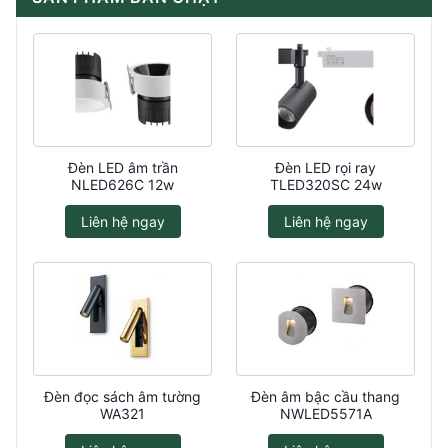
Đèn LED âm trần
Đèn LED rọi ray
NLED626C 12w
TLED320SC 24w
Liên hệ ngay
Liên hệ ngay
Đèn đọc sách âm tường
Đèn âm bậc cầu thang
WA321
NWLED5571A