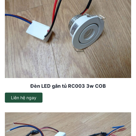
Đèn LED gắn tủ RC003 3w COB
Liên hệ ngay