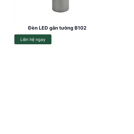
Dây đèn LED
Đèn LED ốp trần
Đèn LED gắn tường B102
Đèn EXIT
Liên hệ ngay
Đèn sự cố
Bộ đổi nguồn