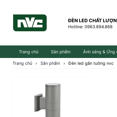
ĐÈN LED CHẤT LƯỢN
Hotline: 0963.894.868
Trang chủ
Sản phẩm
Ánh sáng & Ứng
Trang chủ
›
Sản phẩm
›
Đèn led gắn tường nvc
Đèn LED âm trần
Đèn LED rọi ray
Đèn tuýp LED
Bóng đèn LED