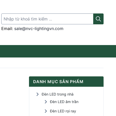
Search for:
Email:
sale@nvc-lightingvn.com
Thanh ray gắn đèn
DANH MỤC SẢN PHẨM
Đèn LED rọi tranh
Đèn LED trong nhà
Đèn LED Panel
Đèn LED âm trần
Đèn LED rọi ray
Đèn LED cảm ứng