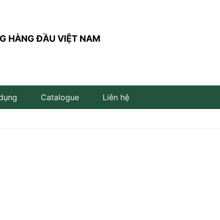
G HÀNG ĐẦU VIỆT NAM
 dụng
Catalogue
Liên hệ
Đèn trụ sân vườn
Đèn đọc sách
Đèn LED âm đất
Đèn âm bậc cầu thang
Đèn LED cắm cỏ
Đèn LED để bàn
Đèn LED âm nước
Đèn thả bàn ăn