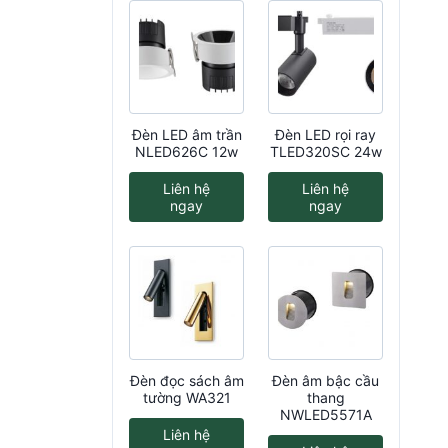
Đèn LED âm trần
Đèn LED rọi ray
NLED626C 12w
TLED320SC 24w
Liên hệ
Liên hệ
ngay
ngay
Đèn đọc sách âm
Đèn âm bậc cầu
tường WA321
thang
NWLED5571A
Liên hệ