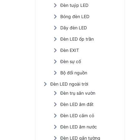
Đèn tuýp LED
Đèn LED nhà xưởng
Bóng đèn LED
Đèn năng lượng mặt trời
Dây đèn LED
Đèn LED trồng cây
Đèn LED ốp trần
Đèn EXIT
Đèn sự cố
Bộ đổi nguồn
Đèn LED ngoài trời
Đèn trụ sân vườn
Đèn LED âm đất
Đèn LED cắm cỏ
Đèn LED âm nước
Đèn LED gắn tường