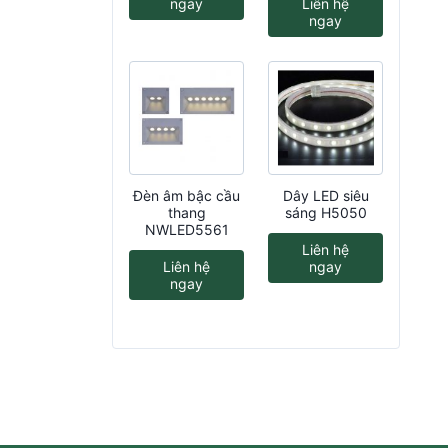
ngay
Liên hệ
ngay
Đèn âm bậc cầu
Dây LED siêu
thang
sáng H5050
NWLED5561
Liên hệ
Liên hệ
ngay
ngay