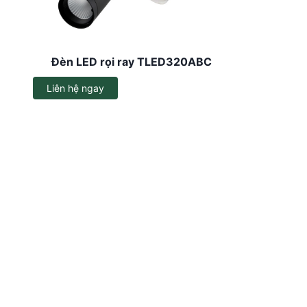
Dây đèn LED
Đèn LED ốp trần
Đèn LED rọi ray TLED320ABC
Đèn EXIT
Liên hệ ngay
Đèn sự cố
Bộ đổi nguồn