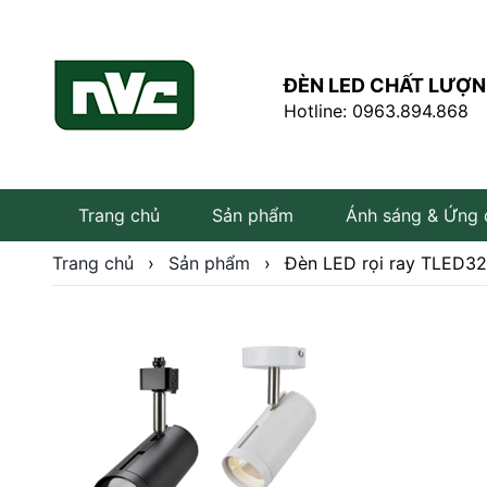
ĐÈN LED CHẤT LƯỢN
Hotline: 0963.894.868
Trang chủ
Sản phẩm
Ánh sáng & Ứng
Trang chủ
›
Sản phẩm
›
Đèn LED rọi ray TLED3
Đèn LED âm trần
Đèn LED rọi ray
Đèn tuýp LED
Bóng đèn LED