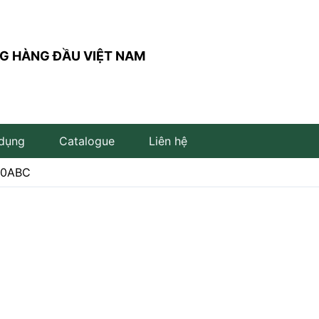
G HÀNG ĐẦU VIỆT NAM
 dụng
Catalogue
Liên hệ
20ABC
Đèn trụ sân vườn
Đèn đọc sách
Đèn LED âm đất
Đèn âm bậc cầu thang
Đèn LED cắm cỏ
Đèn LED để bàn
Đèn LED âm nước
Đèn thả bàn ăn