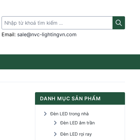
Search for:
Email:
sale@nvc-lightingvn.com
Thanh ray gắn đèn
DANH MỤC SẢN PHẨM
Đèn LED rọi tranh
Đèn LED trong nhà
Đèn LED Panel
Đèn LED âm trần
Đèn LED rọi ray
Đèn LED cảm ứng