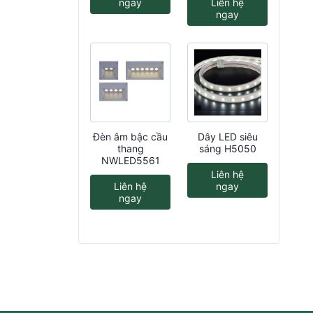
ngay
Liên hệ
ngay
Đèn âm bậc cầu
Dây LED siêu
thang
sáng H5050
NWLED5561
Liên hệ
Liên hệ
ngay
ngay