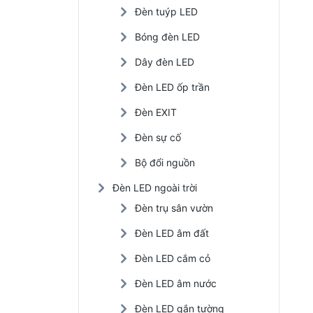
Đèn tuýp LED
Đèn LED nhà xưởng
Bóng đèn LED
Đèn năng lượng mặt trời
Dây đèn LED
Đèn LED trồng cây
Đèn LED ốp trần
Đèn EXIT
Đèn sự cố
Bộ đổi nguồn
Đèn LED ngoài trời
Đèn trụ sân vườn
Đèn LED âm đất
Đèn LED cắm cỏ
Đèn LED âm nước
Đèn LED gắn tường