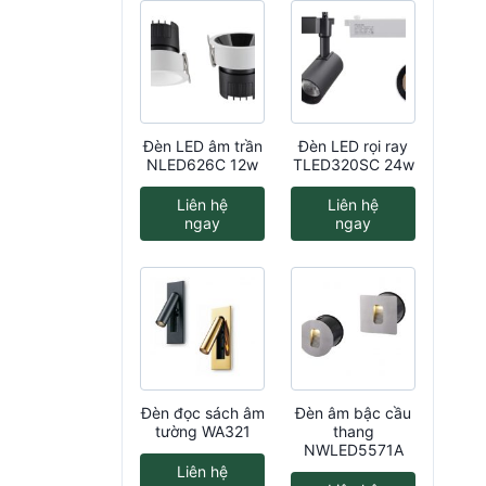
Đèn LED âm trần
Đèn LED rọi ray
NLED626C 12w
TLED320SC 24w
Liên hệ
Liên hệ
ngay
ngay
Đèn đọc sách âm
Đèn âm bậc cầu
tường WA321
thang
NWLED5571A
Liên hệ