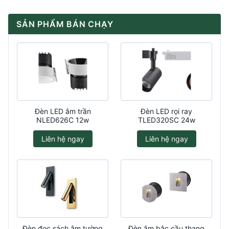
SẢN PHẨM BÁN CHẠY
Đèn LED âm trần
Đèn LED rọi ray
NLED626C 12w
TLED320SC 24w
Liên hệ ngay
Liên hệ ngay
Đèn đọc sách âm tường
Đèn âm bậc cầu thang