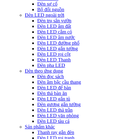
Đèn sự cố
Bộ đổi nguồn
Đèn LED ngoài trời
Đèn trụ sân vườn
Đèn LED âm đất
Đèn LED cắm cỏ
Đèn LED âm nước
Đèn LED đường phố
Đèn LED gắn tường
Đèn LED rọi cột
Đèn LED Thanh
Đèn pha LED
Đèn theo ứng dụng
Đèn đọc sách
Đèn âm bậc cầu thang
Đèn LED để bàn
Đèn thả bàn ăn
Đèn LED gắn tủ
Đèn gương gắn tường
Đèn LED thả trần
Đèn LED văn phòng
Đèn LED tàu cá
Sản phẩm khác
Thanh ray gắn đèn
Đèn LED rọi tranh