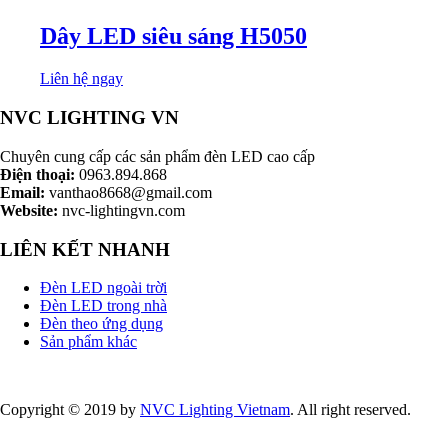
Dây LED siêu sáng H5050
Liên hệ ngay
NVC LIGHTING VN
Chuyên cung cấp các sản phẩm đèn LED cao cấp
Điện thoại:
0963.894.868
Email:
vanthao8668@gmail.com
Website:
nvc-lightingvn.com
LIÊN KẾT NHANH
Đèn LED ngoài trời
Đèn LED trong nhà
Đèn theo ứng dụng
Sản phẩm khác
Copyright © 2019 by
NVC Lighting Vietnam
. All right reserved.