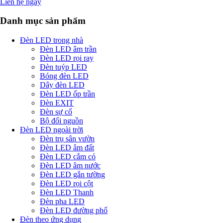
Liên hệ ngay
Danh mục sản phẩm
Đèn LED trong nhà
Đèn LED âm trần
Đèn LED rọi ray
Đèn tuýp LED
Bóng đèn LED
Dây đèn LED
Đèn LED ốp trần
Đèn EXIT
Đèn sự cố
Bộ đổi nguồn
Đèn LED ngoài trời
Đèn trụ sân vườn
Đèn LED âm đất
Đèn LED cắm cỏ
Đèn LED âm nước
Đèn LED gắn tường
Đèn LED rọi cột
Đèn LED Thanh
Đèn pha LED
Đèn LED đường phố
Đèn theo ứng dụng