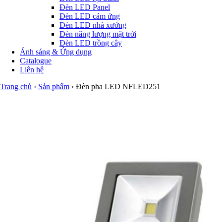
Đèn LED Panel
Đèn LED cảm ứng
Đèn LED nhà xưởng
Đèn năng lượng mặt trời
Đèn LED trồng cây
Ánh sáng & Ứng dụng
Catalogue
Liên hệ
Trang chủ
›
Sản phẩm
›
Đèn pha LED NFLED251