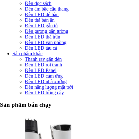
Đèn đọc sách
Đèn âm bậc cầu thang
Đèn LED để bàn
Đèn thả bàn ăn
Đèn LED gắn tủ
Đèn gương gắn tường
Đèn LED thả trần
Đèn LED văn phòng
Đèn LED tàu cá
Sản phẩm khác
Thanh ray gắn đèn
Đèn LED rọi tranh
Đèn LED Panel
Đèn LED cảm ứng
Đèn LED nhà xưởng
Đèn năng lượng mặt trời
Đèn LED trồng cây
Sản phẩm bán chạy