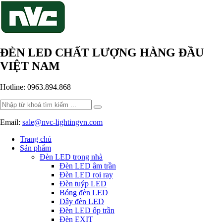
ĐÈN LED CHẤT LƯỢNG HÀNG ĐẦU
VIỆT NAM
Hotline: 0963.894.868
Search
for:
Email:
sale@nvc-lightingvn.com
Trang chủ
Sản phẩm
Đèn LED trong nhà
Đèn LED âm trần
Đèn LED rọi ray
Đèn tuýp LED
Bóng đèn LED
Dây đèn LED
Đèn LED ốp trần
Đèn EXIT