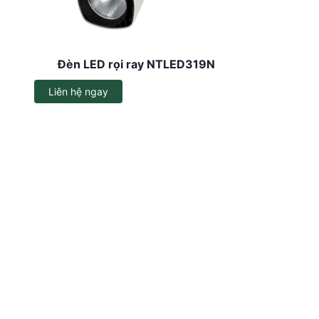
Dây đèn LED
Đèn LED ốp trần
Đèn LED rọi ray NTLED319N
Đèn EXIT
Liên hệ ngay
Đèn sự cố
Bộ đổi nguồn