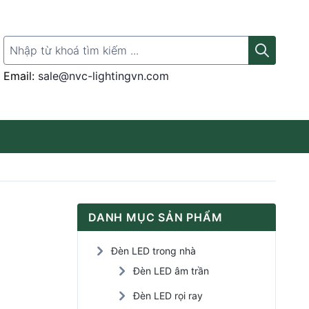
Search for:
Email:
sale@nvc-lightingvn.com
Thanh ray gắn đèn
DANH MỤC SẢN PHẨM
Đèn LED rọi tranh
Đèn LED trong nhà
Đèn LED Panel
Đèn LED âm trần
Đèn LED rọi ray
Đèn LED cảm ứng