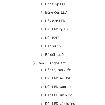
Đèn tuýp LED
Đèn LED nhà xưởng
Bóng đèn LED
Đèn năng lượng mặt trời
Dây đèn LED
Đèn LED trồng cây
Đèn LED ốp trần
Đèn EXIT
Đèn sự cố
Bộ đổi nguồn
Đèn LED ngoài trời
Đèn trụ sân vườn
Đèn LED âm đất
Đèn LED cắm cỏ
Đèn LED âm nước
Đèn LED gắn tường