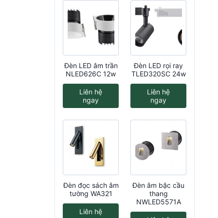
Đèn LED âm trần
Đèn LED rọi ray
NLED626C 12w
TLED320SC 24w
Liên hệ
Liên hệ
ngay
ngay
Đèn đọc sách âm
Đèn âm bậc cầu
tường WA321
thang
NWLED5571A
Liên hệ