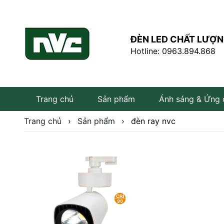
ĐÈN LED CHẤT LƯỢN
Hotline: 0963.894.868
Trang chủ
Sản phẩm
Ánh sáng & Ứng
Trang chủ
›
Sản phẩm
›
đèn ray nvc
Đèn LED âm trần
Đèn LED rọi ray
Đèn tuýp LED
Bóng đèn LED