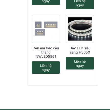
ngay
Liên hệ
ngay
Đèn âm bậc cầu
Dây LED siêu
thang
sáng H5050
NWLED5561
Liên hệ
Liên hệ
ngay
ngay