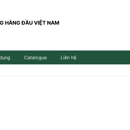
G HÀNG ĐẦU VIỆT NAM
 dụng
Catalogue
Liên hệ
Đèn trụ sân vườn
Đèn đọc sách
Đèn LED âm đất
Đèn âm bậc cầu thang
Đèn LED cắm cỏ
Đèn LED để bàn
Đèn LED âm nước
Đèn thả bàn ăn