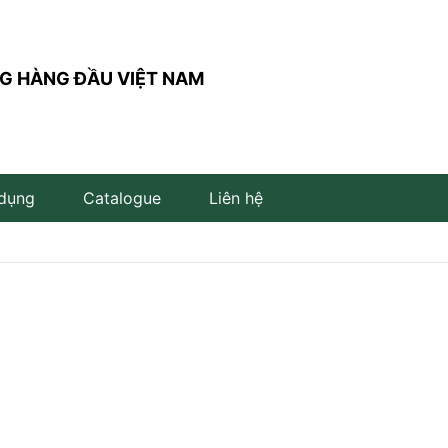
G HÀNG ĐẦU VIỆT NAM
 dụng
Catalogue
Liên hệ
Đèn trụ sân vườn
Đèn đọc sách
Đèn LED âm đất
Đèn âm bậc cầu thang
Đèn LED cắm cỏ
Đèn LED để bàn
Đèn LED âm nước
Đèn thả bàn ăn