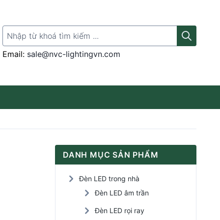
Search for:
Email:
sale@nvc-lightingvn.com
Thanh ray gắn đèn
DANH MỤC SẢN PHẨM
Đèn LED rọi tranh
Đèn LED trong nhà
Đèn LED Panel
Đèn LED âm trần
Đèn LED rọi ray
Đèn LED cảm ứng