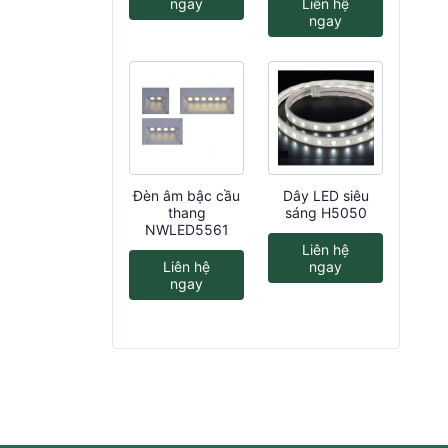
ngay
Liên hệ
ngay
Đèn âm bậc cầu
Dây LED siêu
thang
sáng H5050
NWLED5561
Liên hệ
Liên hệ
ngay
ngay