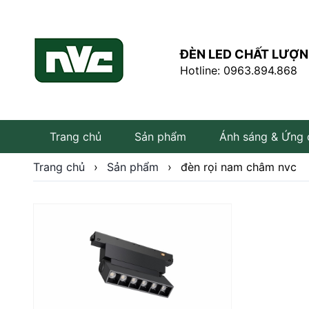
ĐÈN LED CHẤT LƯỢN
Hotline: 0963.894.868
Trang chủ
Sản phẩm
Ánh sáng & Ứng
Trang chủ
›
Sản phẩm
›
đèn rọi nam châm nvc
Đèn LED âm trần
Đèn LED rọi ray
Đèn tuýp LED
Bóng đèn LED