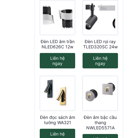
Đèn LED âm trần
Đèn LED rọi ray
NLED626C 12w
TLED320SC 24w
Liên hệ
Liên hệ
ngay
ngay
Đèn đọc sách âm
Đèn âm bậc cầu
tường WA321
thang
NWLED5571A
Liên hệ