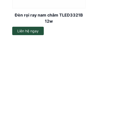
Dây đèn LED
Đèn rọi ray nam châm TLED3321B
Đèn LED ốp trần
12w
Đèn EXIT
Liên hệ ngay
Đèn sự cố
Bộ đổi nguồn