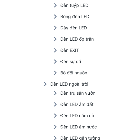
Đèn tuýp LED
Đèn LED nhà xưởng
Bóng đèn LED
Đèn năng lượng mặt trời
Dây đèn LED
Đèn LED trồng cây
Đèn LED ốp trần
Đèn EXIT
Đèn sự cố
Bộ đổi nguồn
Đèn LED ngoài trời
Đèn trụ sân vườn
Đèn LED âm đất
Đèn LED cắm cỏ
Đèn LED âm nước
Đèn LED gắn tường