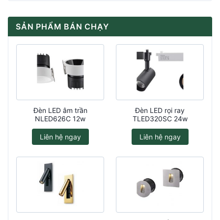
SẢN PHẨM BÁN CHẠY
Đèn LED âm trần
Đèn LED rọi ray
NLED626C 12w
TLED320SC 24w
Liên hệ ngay
Liên hệ ngay