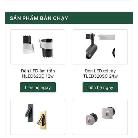
SẢN PHẨM BÁN CHẠY
Đèn LED âm trần
Đèn LED rọi ray
NLED626C 12w
TLED320SC 24w
Liên hệ ngay
Liên hệ ngay