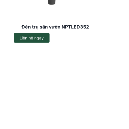
Dây đèn LED
Đèn LED ốp trần
Đèn trụ sân vườn NPTLED352
Đèn EXIT
Liên hệ ngay
Đèn sự cố
Bộ đổi nguồn