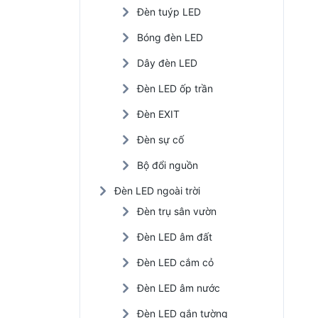
Đèn tuýp LED
Đèn LED nhà xưởng
Bóng đèn LED
Đèn năng lượng mặt trời
Dây đèn LED
Đèn LED trồng cây
Đèn LED ốp trần
Đèn EXIT
Đèn sự cố
Bộ đổi nguồn
Đèn LED ngoài trời
Đèn trụ sân vườn
Đèn LED âm đất
Đèn LED cắm cỏ
Đèn LED âm nước
Đèn LED gắn tường