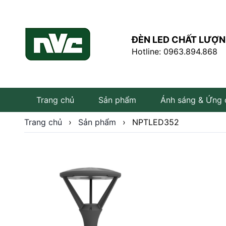
ĐÈN LED CHẤT LƯỢN
Hotline: 0963.894.868
Trang chủ
Sản phẩm
Ánh sáng & Ứng
Trang chủ
›
Sản phẩm
›
NPTLED352
Đèn LED âm trần
Đèn LED rọi ray
Đèn tuýp LED
Bóng đèn LED