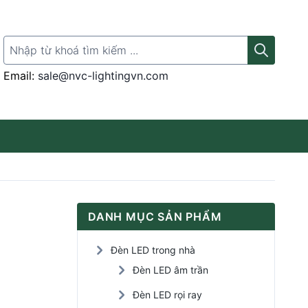
Search for:
Email:
sale@nvc-lightingvn.com
Thanh ray gắn đèn
DANH MỤC SẢN PHẨM
Đèn LED rọi tranh
Đèn LED trong nhà
Đèn LED Panel
Đèn LED âm trần
Đèn LED rọi ray
Đèn LED cảm ứng