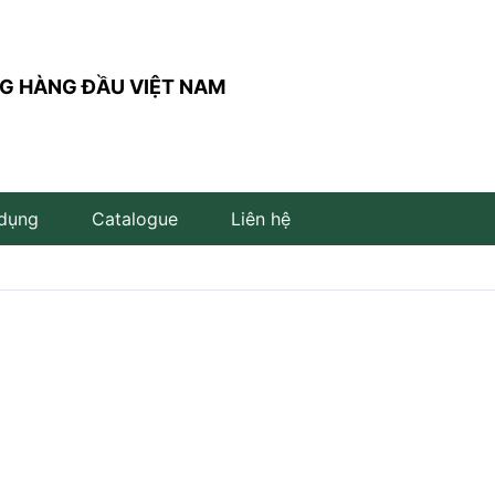
G HÀNG ĐẦU VIỆT NAM
 dụng
Catalogue
Liên hệ
Đèn trụ sân vườn
Đèn đọc sách
Đèn LED âm đất
Đèn âm bậc cầu thang
Đèn LED cắm cỏ
Đèn LED để bàn
Đèn LED âm nước
Đèn thả bàn ăn