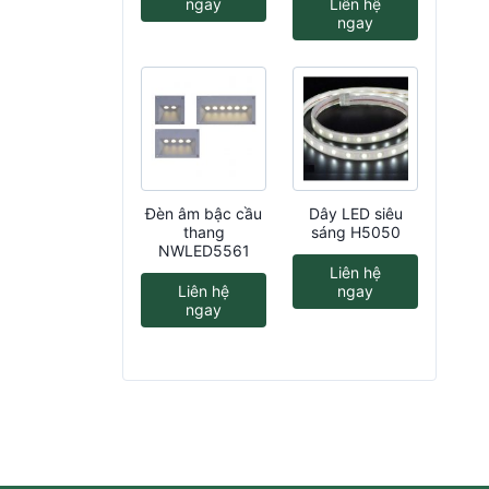
ngay
Liên hệ
ngay
Đèn âm bậc cầu
Dây LED siêu
thang
sáng H5050
NWLED5561
Liên hệ
Liên hệ
ngay
ngay