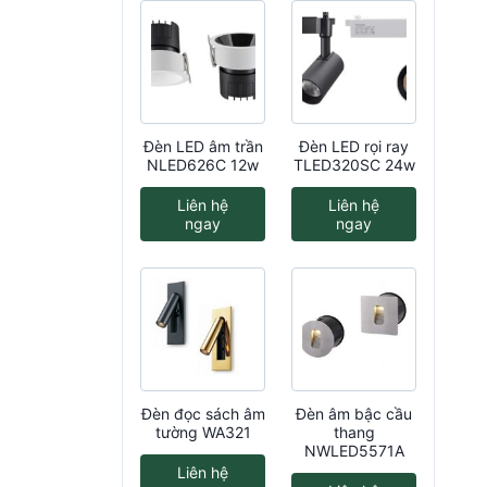
Đèn LED âm trần
Đèn LED rọi ray
NLED626C 12w
TLED320SC 24w
Liên hệ
Liên hệ
ngay
ngay
Đèn đọc sách âm
Đèn âm bậc cầu
tường WA321
thang
NWLED5571A
Liên hệ