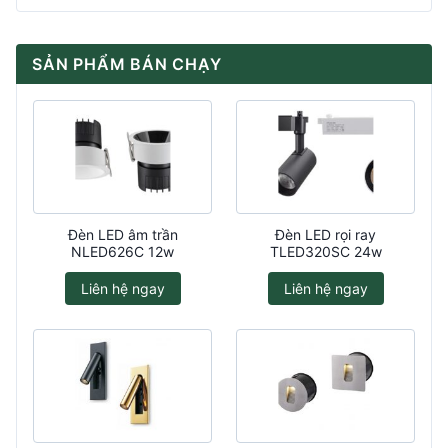
SẢN PHẨM BÁN CHẠY
Đèn LED âm trần
Đèn LED rọi ray
NLED626C 12w
TLED320SC 24w
Liên hệ ngay
Liên hệ ngay