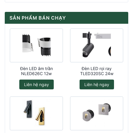
SẢN PHẨM BÁN CHẠY
Đèn LED âm trần
Đèn LED rọi ray
NLED626C 12w
TLED320SC 24w
Liên hệ ngay
Liên hệ ngay