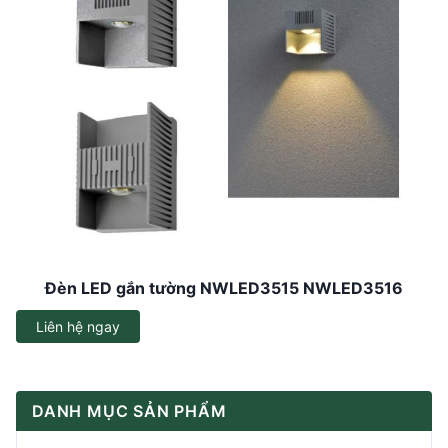
Đèn LED gắn tường NWLED3515 NWLED3516
Liên hệ ngay
DANH MỤC SẢN PHẨM