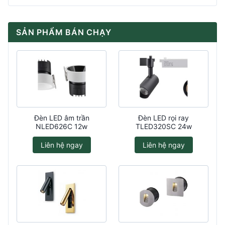
SẢN PHẨM BÁN CHẠY
Đèn LED âm trần
Đèn LED rọi ray
NLED626C 12w
TLED320SC 24w
Liên hệ ngay
Liên hệ ngay