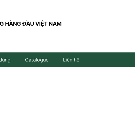
G HÀNG ĐẦU VIỆT NAM
 dụng
Catalogue
Liên hệ
Đèn trụ sân vườn
Đèn đọc sách
Đèn LED âm đất
Đèn âm bậc cầu thang
Đèn LED cắm cỏ
Đèn LED để bàn
Đèn LED âm nước
Đèn thả bàn ăn