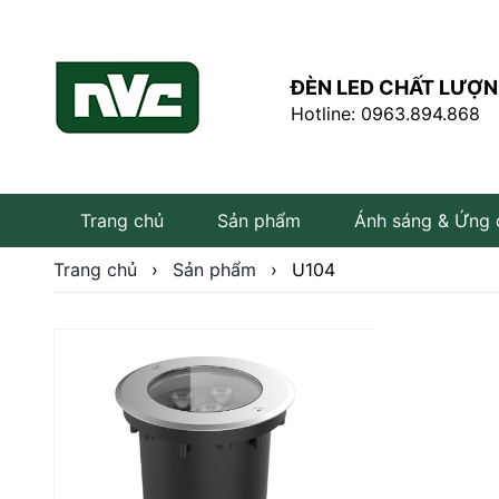
ĐÈN LED CHẤT LƯỢN
Hotline: 0963.894.868
Trang chủ
Sản phẩm
Ánh sáng & Ứng
Trang chủ
›
Sản phẩm
›
U104
Đèn LED âm trần
Đèn LED rọi ray
Đèn tuýp LED
Bóng đèn LED