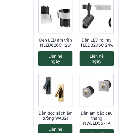
Đèn LED âm trần
Đèn LED rọi ray
NLED626C 12w
TLED320SC 24w
Liên hệ
Liên hệ
ngay
ngay
Đèn đọc sách âm
Đèn âm bậc cầu
tường WA321
thang
NWLED5571A
Liên hệ