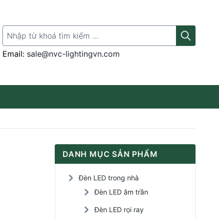
Search for:
Email:
sale@nvc-lightingvn.com
Thanh ray gắn đèn
DANH MỤC SẢN PHẨM
Đèn LED rọi tranh
Đèn LED trong nhà
Đèn LED Panel
Đèn LED âm trần
Đèn LED rọi ray
Đèn LED cảm ứng