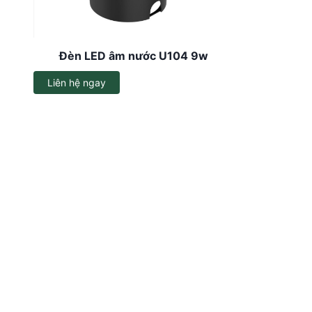
Dây đèn LED
Đèn LED ốp trần
Đèn LED âm nước U104 9w
Đèn EXIT
Liên hệ ngay
Đèn sự cố
Bộ đổi nguồn