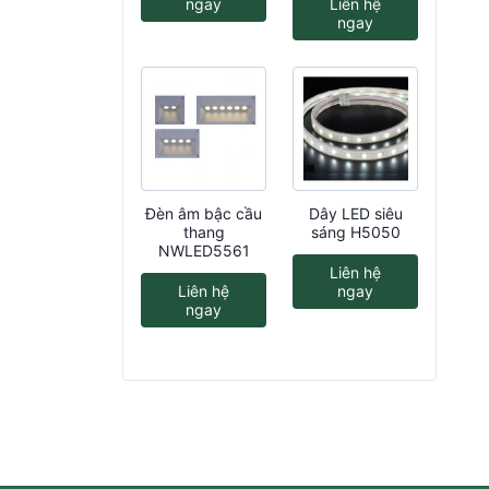
ngay
Liên hệ
ngay
Đèn âm bậc cầu
Dây LED siêu
thang
sáng H5050
NWLED5561
Liên hệ
Liên hệ
ngay
ngay