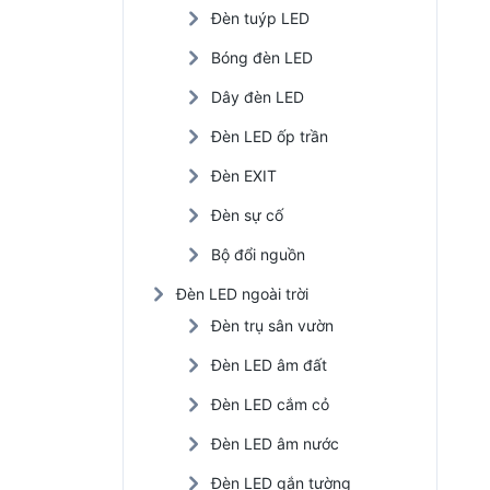
Đèn tuýp LED
Đèn LED nhà xưởng
Bóng đèn LED
Đèn năng lượng mặt trời
Dây đèn LED
Đèn LED trồng cây
Đèn LED ốp trần
Đèn EXIT
Đèn sự cố
Bộ đổi nguồn
Đèn LED ngoài trời
Đèn trụ sân vườn
Đèn LED âm đất
Đèn LED cắm cỏ
Đèn LED âm nước
Đèn LED gắn tường