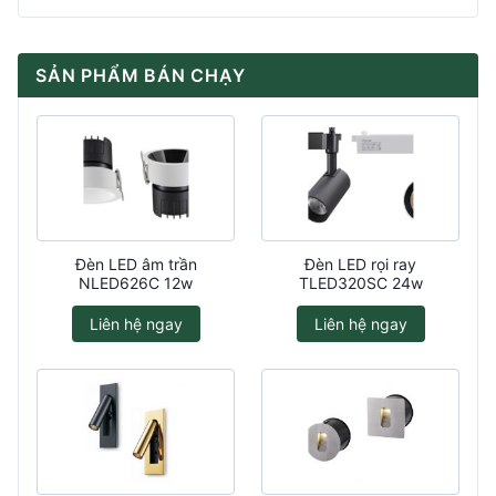
SẢN PHẨM BÁN CHẠY
Đèn LED âm trần
Đèn LED rọi ray
NLED626C 12w
TLED320SC 24w
Liên hệ ngay
Liên hệ ngay