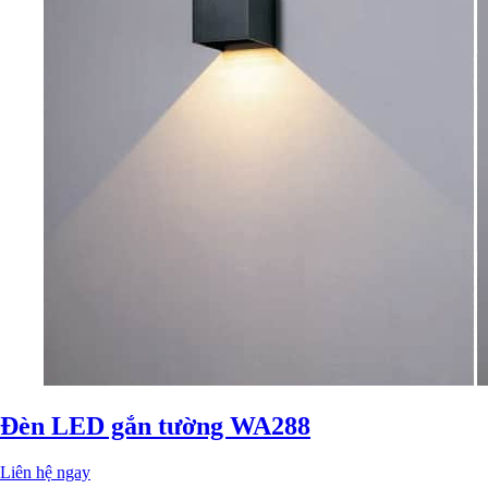
Đèn LED gắn tường WA288
Liên hệ ngay