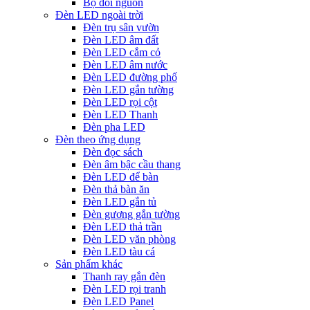
Bộ đổi nguồn
Đèn LED ngoài trời
Đèn trụ sân vườn
Đèn LED âm đất
Đèn LED cắm cỏ
Đèn LED âm nước
Đèn LED đường phố
Đèn LED gắn tường
Đèn LED rọi cột
Đèn LED Thanh
Đèn pha LED
Đèn theo ứng dụng
Đèn đọc sách
Đèn âm bậc cầu thang
Đèn LED để bàn
Đèn thả bàn ăn
Đèn LED gắn tủ
Đèn gương gắn tường
Đèn LED thả trần
Đèn LED văn phòng
Đèn LED tàu cá
Sản phẩm khác
Thanh ray gắn đèn
Đèn LED rọi tranh
Đèn LED Panel