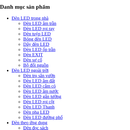
Danh mục sản phẩm
Đèn LED trong nhà
Đèn LED âm trần
Đèn LED rọi ray
Đèn tuýp LED
Bóng đèn LED
Dây đèn LED
Đèn LED ốp trần
Đèn EXIT
Đèn sự cố
Bộ đổi nguồn
Đèn LED ngoài trời
Đèn trụ sân vườn
Đèn LED âm đất
Đèn LED cắm cỏ
Đèn LED âm nước
Đèn LED gắn tường
Đèn LED rọi cột
Đèn LED Thanh
Đèn pha LED
Đèn LED đường phố
Đèn theo ứng dụng
Đèn đọc sách