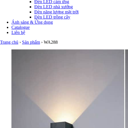
Đèn LED cảm ứng
Đèn LED nhà xưởng
Đèn năng lượng mặt trời
Đèn LED trồng cây
Ánh sáng & Ứng dụng
Catalogue
Liên hệ
Trang chủ
›
Sản phẩm
›
WA288