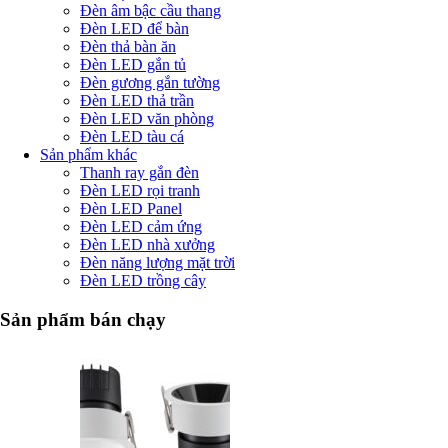
Đèn âm bậc cầu thang
Đèn LED để bàn
Đèn thả bàn ăn
Đèn LED gắn tủ
Đèn gương gắn tường
Đèn LED thả trần
Đèn LED văn phòng
Đèn LED tàu cá
Sản phẩm khác
Thanh ray gắn đèn
Đèn LED rọi tranh
Đèn LED Panel
Đèn LED cảm ứng
Đèn LED nhà xưởng
Đèn năng lượng mặt trời
Đèn LED trồng cây
Sản phẩm bán chạy