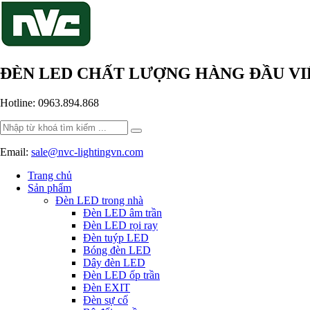
ĐÈN LED CHẤT LƯỢNG HÀNG ĐẦU V
Hotline: 0963.894.868
Search
for:
Email:
sale@nvc-lightingvn.com
Trang chủ
Sản phẩm
Đèn LED trong nhà
Đèn LED âm trần
Đèn LED rọi ray
Đèn tuýp LED
Bóng đèn LED
Dây đèn LED
Đèn LED ốp trần
Đèn EXIT
Đèn sự cố