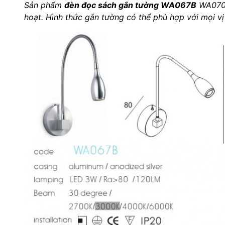
Sản phẩm
đèn đọc sách gắn tường WA067B
WA070B 
Dây đèn LED
hoạt. Hình thức gắn tường có thể phù hợp với mọi vị 
Đèn LED ốp trần
Đèn EXIT
Đèn sự cố
Bộ đổi nguồn