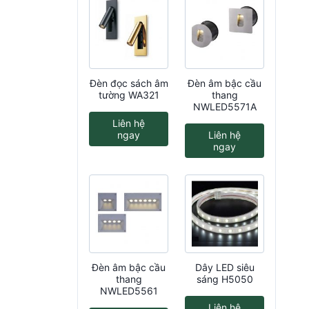
Đèn đọc sách âm
Đèn âm bậc cầu
tường WA321
thang
NWLED5571A
Liên hệ
ngay
Liên hệ
ngay
Đèn âm bậc cầu
Dây LED siêu
thang
sáng H5050
NWLED5561
Liên hệ