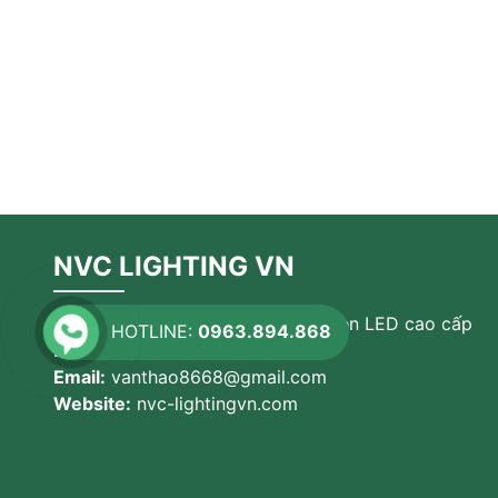
NVC LIGHTING VN
Chuyên cung cấp các sản phẩm đèn LED cao cấp
HOTLINE:
0963.894.868
Điện thoại:
0963.894.868
Email:
vanthao8668@gmail.com
Website:
nvc-lightingvn.com