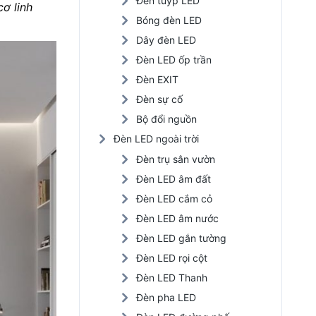
Đèn tuýp LED
ơ linh
Đèn LED nhà xưởng
Bóng đèn LED
Dây đèn LED
Đèn năng lượng mặt trời
Đèn LED ốp trần
Đèn LED trồng cây
Đèn EXIT
Đèn sự cố
Bộ đổi nguồn
Đèn LED ngoài trời
Đèn trụ sân vườn
Đèn LED âm đất
Đèn LED cắm cỏ
Đèn LED âm nước
Đèn LED gắn tường
Đèn LED rọi cột
Đèn LED Thanh
Đèn pha LED