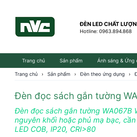
ĐÈN LED CHẤT LƯỢN
Hotline: 0963.894.868
Trang chủ
Sản phẩm
Ánh sáng & Ứng
Trang chủ
›
Sản phẩm
›
Đèn theo ứng dụng
›
Đèn đọc sách gắn tường W
Đèn LED âm trần
Đèn LED rọi ray
Đèn đọc sách gắn tường WA067B 
nguyên khối hoặc phủ mạ bạc, cần c
Đèn tuýp LED
LED COB, IP20, CRI>80
Bóng đèn LED