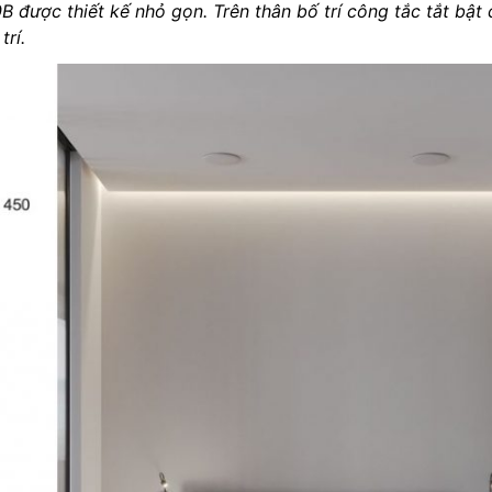
được thiết kế nhỏ gọn. Trên thân bố trí công tắc tắt bật c
Đèn LED đường phố
Đèn LED gắn tủ
trí.
Đèn LED gắn tường
Đèn gương gắn tường
Đèn LED rọi cột
Đèn LED thả trần
Đèn LED Thanh
Đèn LED văn phòng
Đèn pha LED
Đèn LED tàu cá