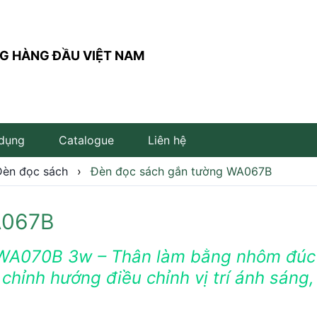
G HÀNG ĐẦU VIỆT NAM
 dụng
Catalogue
Liên hệ
Đèn đọc sách
›
Đèn đọc sách gắn tường WA067B
A067B
Đèn trụ sân vườn
Đèn đọc sách
Đèn LED âm đất
Đèn âm bậc cầu thang
WA070B 3w – Thân làm bằng nhôm đúc
hỉnh hướng điều chỉnh vị trí ánh sáng,
Đèn LED cắm cỏ
Đèn LED để bàn
Đèn LED âm nước
Đèn thả bàn ăn