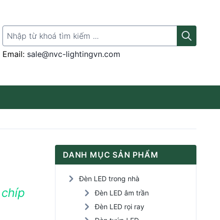
Search for:
Email:
sale@nvc-lightingvn.com
Thanh ray gắn đèn
DANH MỤC SẢN PHẨM
Đèn LED rọi tranh
Đèn LED trong nhà
 chíp
Đèn LED Panel
Đèn LED âm trần
Đèn LED rọi ray
Đèn LED cảm ứng