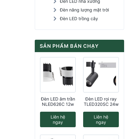
Đèn LED nhà xưởng
Đèn năng lượng mặt trời
Đèn LED trồng cây
SẢN PHẨM BÁN CHẠY
Đèn LED âm trần
Đèn LED rọi ray
NLED626C 12w
TLED320SC 24w
Liên hệ
Liên hệ
ngay
ngay