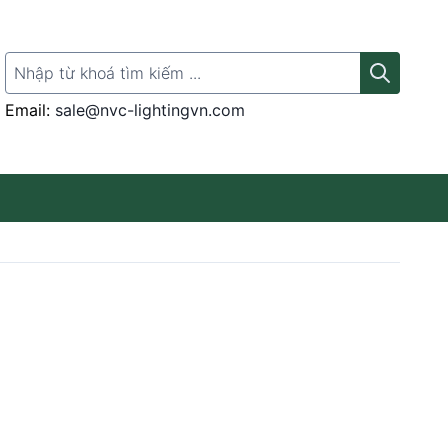
Search for:
Email:
sale@nvc-lightingvn.com
Thanh ray gắn đèn
Đèn LED rọi tranh
Đèn LED Panel
Đèn LED cảm ứng