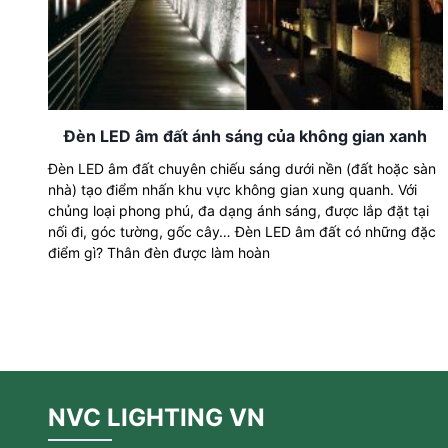
Dây đèn LED
Đèn LED ốp trần
Đèn EXIT
Đèn LED âm đất ánh sáng của không gian xanh
Đèn sự cố
Đèn LED âm đất chuyên chiếu sáng dưới nền (đất hoặc sàn
Bộ đổi nguồn
nhà) tạo điểm nhấn khu vực không gian xung quanh. Với
chủng loại phong phú, đa dạng ánh sáng, được lắp đặt tại
nối đi, góc tường, gốc cây… Đèn LED âm đất có những đặc
điểm gì? Thân đèn được làm hoàn
NVC LIGHTING VN