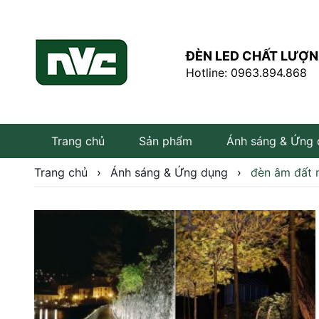
ĐÈN LED CHẤT LƯỢN
Hotline: 0963.894.868
Trang chủ
Sản phẩm
Ánh sáng & Ứng
Trang chủ
›
Ánh sáng & Ứng dụng
›
đèn âm đất 
Đèn LED âm trần
Đèn LED rọi ray
Đèn tuýp LED
Bóng đèn LED