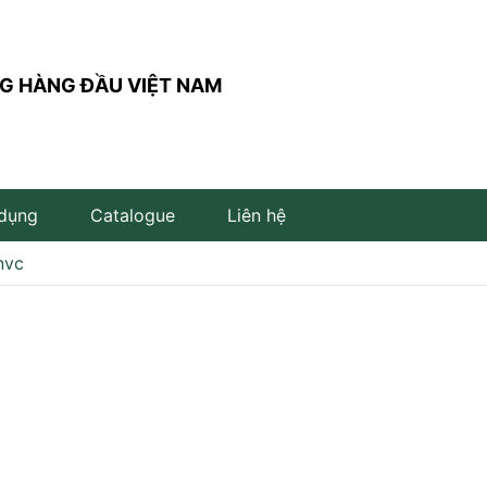
G HÀNG ĐẦU VIỆT NAM
 dụng
Catalogue
Liên hệ
nvc
Đèn trụ sân vườn
Đèn đọc sách
Đèn LED âm đất
Đèn âm bậc cầu thang
Đèn LED cắm cỏ
Đèn LED để bàn
Đèn LED âm nước
Đèn thả bàn ăn