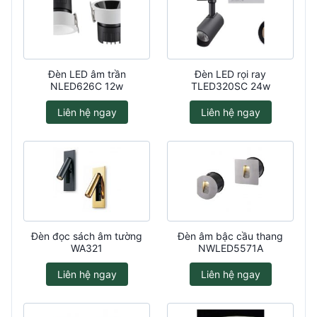
Đèn LED âm trần
Đèn LED rọi ray
NLED626C 12w
TLED320SC 24w
Liên hệ ngay
Liên hệ ngay
Đèn đọc sách âm tường
Đèn âm bậc cầu thang
WA321
NWLED5571A
Liên hệ ngay
Liên hệ ngay