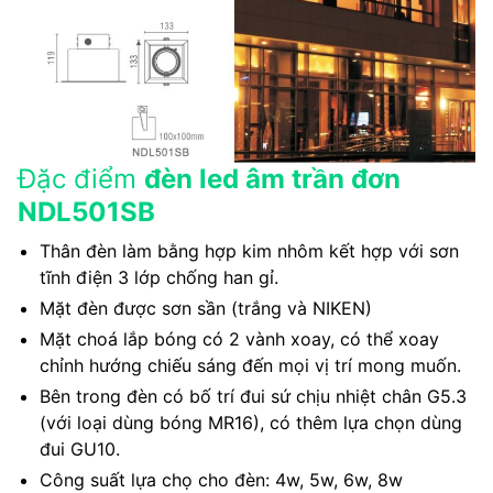
Đặc điểm
đèn led âm trần đơn
NDL501SB
Thân đèn làm bằng hợp kim nhôm kết hợp với sơn
tĩnh điện 3 lớp chống han gỉ.
Mặt đèn được sơn sần (trắng và NIKEN)
Mặt choá lắp bóng có 2 vành xoay, có thể xoay
chỉnh hướng chiếu sáng đến mọi vị trí mong muốn.
Bên trong đèn có bố trí đui sứ chịu nhiệt chân G5.3
(với loại dùng bóng MR16), có thêm lựa chọn dùng
đui GU10.
Công suất lựa chọ cho đèn: 4w, 5w, 6w, 8w