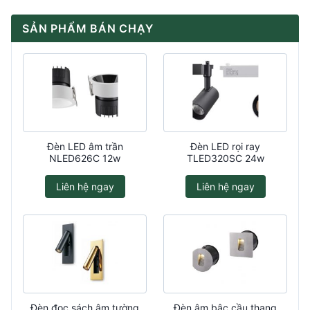
SẢN PHẨM BÁN CHẠY
Đèn LED âm trần
Đèn LED rọi ray
NLED626C 12w
TLED320SC 24w
Liên hệ ngay
Liên hệ ngay
Đèn đọc sách âm tường
Đèn âm bậc cầu thang